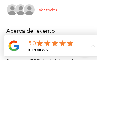
Ver todos
Acerca del evento
Bases de TCC: el modelo BECK
¡Aprenda sobre la Terapia Cognitivo
Conductual (TCC) desde la fuente!
Fecha: 16 de mayo del 2018.
Horario: 8:45 a.m. - 4 p.m.
Este curso proporciona capacitación en las
competencias y protocolos esenciales que
incrementan sus habilidades como
terapeuta. Recomendamos a los
profesionales de salud mental de cualquier
nivel de experiencia que comiencen con
este curso de Bases de TCC.
Compartir este evento
La Terapia Cognitiva Conductual es una