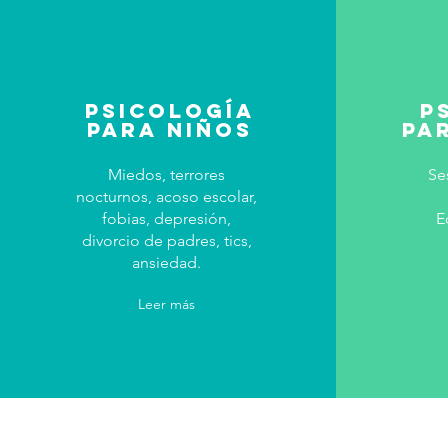
PSICOLOGÍA
p
PARA NIÑOS
pa
Miedos, terrores
Se
nocturnos, acoso escolar,
fobias, depresión,
E
divorcio de padres, tics,
ansiedad.
Leer más
Clínica PerteneSer® (Psicología a un