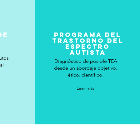
DE
Programa del
trastorno del
espectro
autista
utos
Diagnóstico de posible TEA
al
desde un abordaje objetivo,
ético, científico.
Leer más