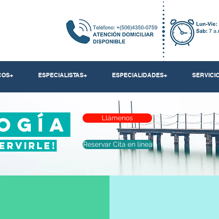
COS+
ESPECIALISTAS+
ESPECIALIDADES+
SERVICI
OGÍA
Llámenos
ervirle!
Reservar Cita en línea