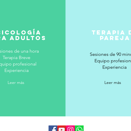
sicología
TERAPIA 
ra adultos
PAREJA
siones de una hora
Sesiones de 90 min
Terapia Breve
Equipo profesion
quipo profesional
Experiencia
Experiencia
Leer más
Leer más
 click S.A.)