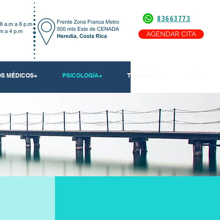
83663773
AGENDAR CITA
OS MÉDICOS+
PSICOLOGÍA+
TERAPIAS+
BLOG