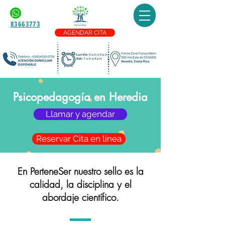
83663773
AGENDAR CITA
Psicopedagogía en Heredia
Llamar y agendar
Reservar Cita en línea
En PerteneSer nuestro sello es la
calidad, la disciplina y el
abordaje científico.