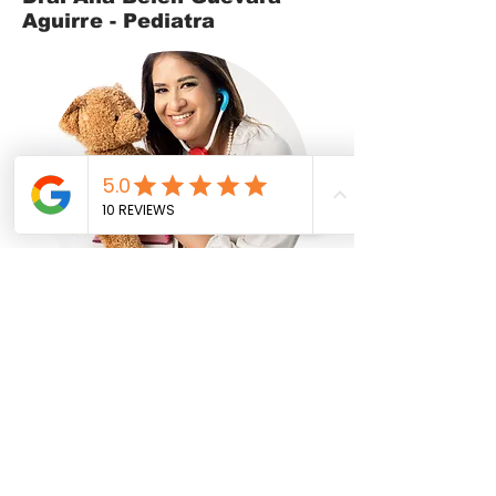
Aguirre - Pediatra
Me gradué de la Facultad de Medicina de
la Universidad de Costa Rica en el 2006,
donde posteriormente cursaría mis estudios
de Posgrado tanto en Pediatría como en
Neonatología. He tenido el honor de ser
Conferencista Internacional en el 2012 en el
Congreso Europeo de Infectología Pediátrica