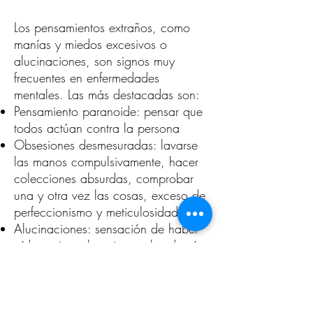
Los pensamientos extraños, como
manías y miedos excesivos o
alucinaciones, son signos muy
frecuentes en enfermedades
mentales. Las más destacadas son:
Pensamiento paranoide: pensar que
todos actúan contra la persona
Obsesiones desmesuradas: lavarse
las manos compulsivamente, hacer
colecciones absurdas, comprobar
una y otra vez las cosas, exceso de
perfeccionismo y meticulosidad, etc.
Alucinaciones: sensación de haber
oído o visto algo sin que los demás
se den cuenta, como sombras,
figuras extrañas, voces, apariciones
misteriosas, etc.
Miedo excesivo: a salas de cine,