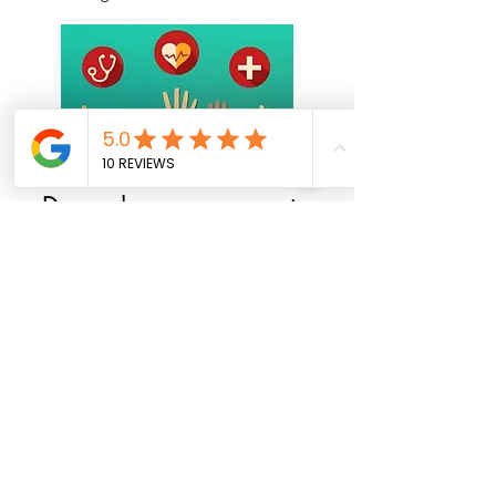
¿Desea donar para que otros
reciban apoyo?
Si desea apoyar el Plan Anónimo
de Apoyo a Terceros para recibir
apoyo, puede donar con Paypal en
el siguiente botón.
Nuestra prioridad es
la calidad,