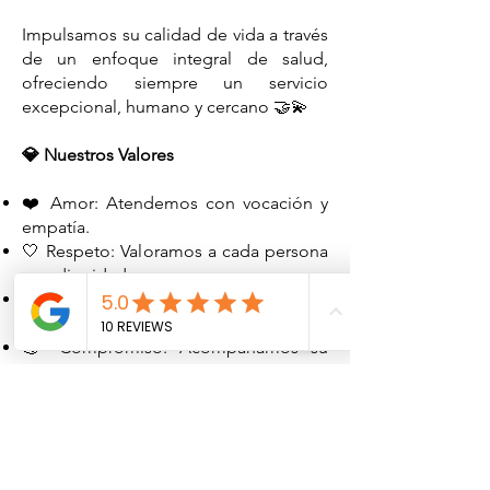
Impulsamos su calidad de vida a través
de un enfoque integral de salud,
ofreciendo siempre un servicio
excepcional, humano y cercano 🤝💫
💎 Nuestros Valores
❤️ Amor: Atendemos con vocación y
empatía.
🤍 Respeto: Valoramos a cada persona
y su dignidad.
🔒 Confidencialidad: Cuidamos su
información con total responsabilidad.
💪 Compromiso: Acompañamos su
bienestar en cada etapa.
📌 Responsabilidad: Actuamos con
ética y profesionalismo.
🗣️ Comunicación: Escuchamos,
orientamos y aclaramos.