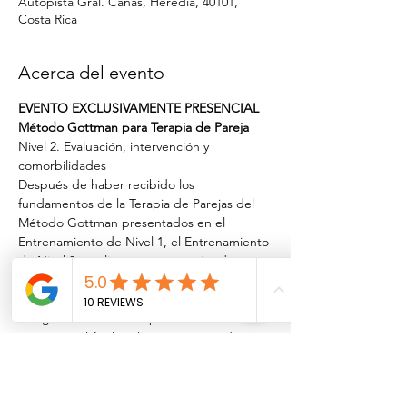
Autopista Gral. Cañas, Heredia, 40101,
Costa Rica
Acerca del evento
EVENTO EXCLUSIVAMENTE PRESENCIAL
Método Gottman para Terapia de Pareja
Nivel 2. Evaluación, intervención y 
comorbilidades
Después de haber recibido los 
fundamentos de la Terapia de Parejas del 
Método Gottman presentados en el 
Entrenamiento de Nivel 1, el Entrenamiento 
de Nivel 2 ampliará sus estrategias de 
evaluación y técnicas de intervención. Este 
es el siguiente paso hacia la certificación y 
designación como terapeuta certificado de 
Gottman. Al finalizar la capacitación de 
Nivel 2, debe tener la familiaridad clínica, el 
conocimiento y los recursos para integrar 
las evaluaciones e intervenciones de la 