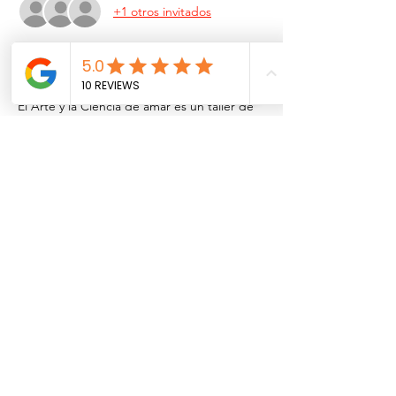
+1 otros invitados
Acerca del evento
El Arte y la Ciencia de amar es un taller de
fin de semana para parejas para fortalecer
su relación. Descubra el arte y la ciencia del
amor en nuestro taller de fin de semana de
renombre mundial para parejas creado por
los Drs. John y Julie Gottman y compruebe
por sí mismo por qué millones de parejas en
todo el mundo se han beneficiado del
Método Gottman.
Compartir este evento
Clínica PerteneSer® (Psicología a un click S.A.)