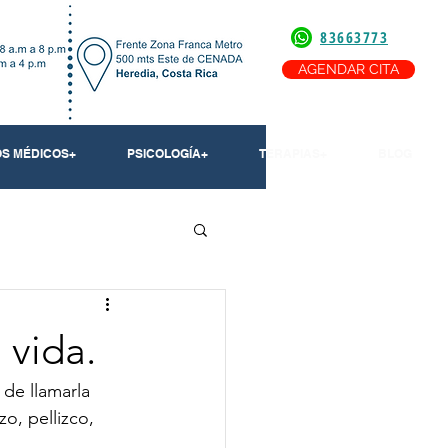
83663773
AGENDAR CITA
OS MÉDICOS+
PSICOLOGÍA+
TERAPIAS+
BLOG
 vida.
de llamarla 
o, pellizco, 