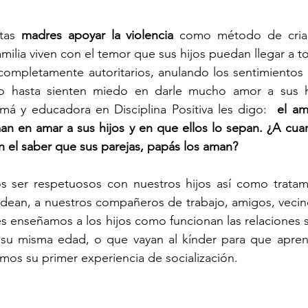
tas 
madres apoyar la violencia 
como método de crian
ilia viven con el temor que sus hijos puedan llegar a tom
 completamente autoritarios, anulando los sentimientos
so hasta sienten miedo en darle mucho amor a sus hi
á y educadora en Disciplina Positiva les digo:  
el am
man en amar a sus hijos y en que ellos lo sepan. ¿A cua
en el saber que sus parejas, papás los aman?
ser respetuosos con nuestros hijos así como tratam
ean, a nuestros compañeros de trabajo, amigos, vecinos
s enseñamos a los hijos como funcionan las relaciones so
u misma edad, o que vayan al kínder para que aprenda
os su primer experiencia de socialización.