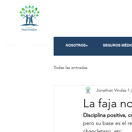
INICIO
AGENDAR+
NOSOTROS+
SEGUROS MÉDI
Todas las entradas
Jonathan Vindas
1 
La faja n
Disciplina positiva, 
pero su base es el re
chancletazo, etc.…