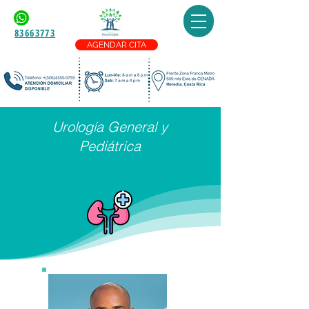
83663773
AGENDAR CITA
Urología General y
Pediátrica